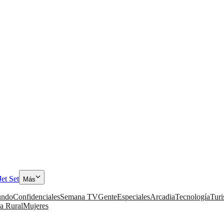
Jet Set
Más
ndo
Confidenciales
Semana TV
Gente
Especiales
Arcadia
Tecnología
Tur
a Rural
Mujeres