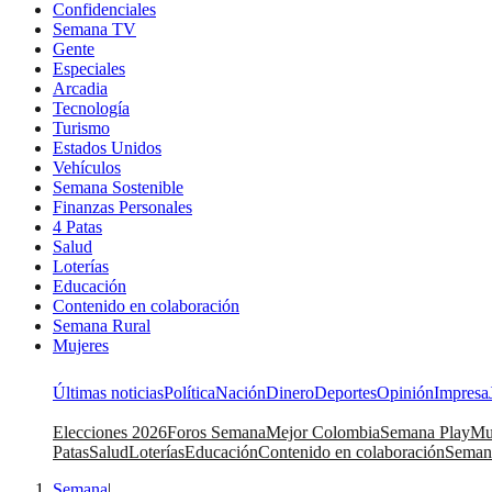
Confidenciales
Semana TV
Gente
Especiales
Arcadia
Tecnología
Turismo
Estados Unidos
Vehículos
Semana Sostenible
Finanzas Personales
4 Patas
Salud
Loterías
Educación
Contenido en colaboración
Semana Rural
Mujeres
Últimas noticias
Política
Nación
Dinero
Deportes
Opinión
Impresa
Elecciones 2026
Foros Semana
Mejor Colombia
Semana Play
Mu
Patas
Salud
Loterías
Educación
Contenido en colaboración
Seman
Semana
|