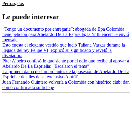
Perros
gatos
Le puede interesar
“Tengo un documento por entregarle”: abogada de Epa Colombia
tiene petición para Abelardo De La Espriella; la ‘influencer’ le envió
mensaje
Esto cuesta el elegante vestido que lució Taliana Vargas durante la
llegada del rey Felipe VI; explicó su significado y reveló la
diseñadora
Piter Albeiro confesó lo que siente por el odio que recibe al apoyar a
Abelardo De La Espriella: “Escalaron el tema”
La primera dama deslumbró antes de la posesión de Abelardo De La
Espriella: detalles de su exclusivo ‘outfit’
Juan Fernando Quintero volvería a Colombia con histórico club: dan
como confirmado su fichaje