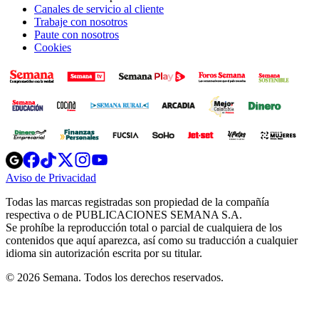
Canales de servicio al cliente
Trabaje con nosotros
Paute con nosotros
Cookies
Opens
Opens
Opens
Opens
Opens
in
in
in
in
in
Aviso de Privacidad
Opens
new
new
new
new
new
in
window
window
window
window
window
Todas las marcas registradas son propiedad de la compañía
new
respectiva o de PUBLICACIONES SEMANA S.A.
window
Se prohíbe la reproducción total o parcial de cualquiera de los
contenidos que aquí aparezca, así como su traducción a cualquier
idioma sin autorización escrita por su titular.
© 2026 Semana. Todos los derechos reservados.