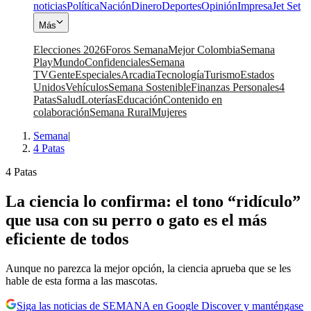
noticias
Política
Nación
Dinero
Deportes
Opinión
Impresa
Jet Set
Más
Elecciones 2026
Foros Semana
Mejor Colombia
Semana
Play
Mundo
Confidenciales
Semana
TV
Gente
Especiales
Arcadia
Tecnología
Turismo
Estados
Unidos
Vehículos
Semana Sostenible
Finanzas Personales
4
Patas
Salud
Loterías
Educación
Contenido en
colaboración
Semana Rural
Mujeres
Semana
|
4 Patas
4 Patas
La ciencia lo confirma: el tono “ridículo”
que usa con su perro o gato es el más
eficiente de todos
Aunque no parezca la mejor opción, la ciencia aprueba que se les
hable de esta forma a las mascotas.
Siga las noticias de SEMANA en Google Discover y manténgase