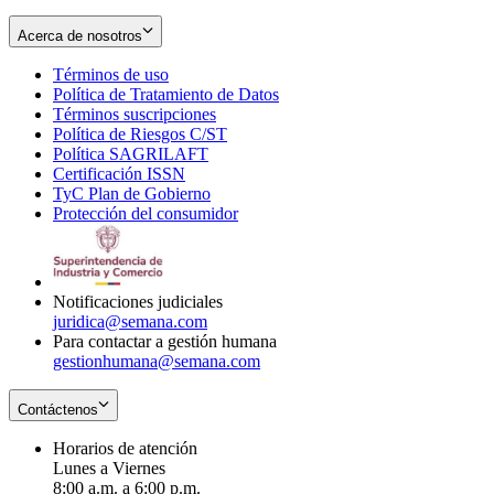
Acerca de nosotros
Términos de uso
Opens
Política de Tratamiento de Datos
in
Opens
Términos suscripciones
new
Opens
in
Política de Riesgos C/ST
window
in
Opens
new
Política SAGRILAFT
Opens
new
in
window
Certificación ISSN
Opens
in
window
new
TyC Plan de Gobierno
in
new
Opens
window
Protección del consumidor
new
window
in
Opens
window
new
in
window
new
window
Notificaciones judiciales
juridica@semana.com
Para contactar a gestión humana
gestionhumana@semana.com
Contáctenos
Horarios de atención
Lunes a Viernes
8:00 a.m. a 6:00 p.m.