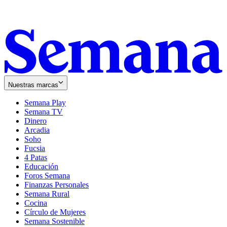
Nuestras marcas
Semana Play
Semana TV
Dinero
Arcadia
Soho
Opens
Fucsia
in
Opens
4 Patas
new
in
Educación
window
new
Foros Semana
window
Finanzas Personales
Semana Rural
Cocina
Círculo de Mujeres
Semana Sostenible