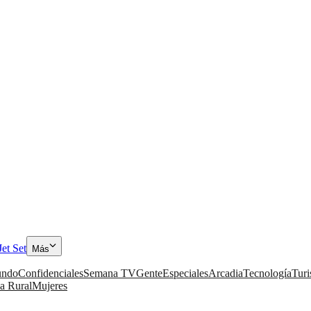
Jet Set
Más
ndo
Confidenciales
Semana TV
Gente
Especiales
Arcadia
Tecnología
Tur
a Rural
Mujeres