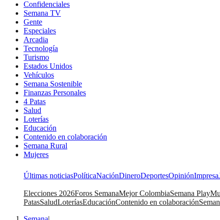
Confidenciales
Semana TV
Gente
Especiales
Arcadia
Tecnología
Turismo
Estados Unidos
Vehículos
Semana Sostenible
Finanzas Personales
4 Patas
Salud
Loterías
Educación
Contenido en colaboración
Semana Rural
Mujeres
Últimas noticias
Política
Nación
Dinero
Deportes
Opinión
Impresa
Elecciones 2026
Foros Semana
Mejor Colombia
Semana Play
Mu
Patas
Salud
Loterías
Educación
Contenido en colaboración
Seman
Semana
|