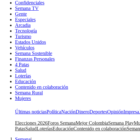
Confidenciales
Semana TV
Gente
Especiales
Arcadia
Tecnología
Turismo
Estados Unidos
Vehículos
Semana Sostenible
Finanzas Personales
4 Patas
Salud
Loterías
Educación
Contenido en colaboración
Semana Rural
Mujeres
Últimas noticias
Política
Nación
Dinero
Deportes
Opinión
Impresa
Elecciones 2026
Foros Semana
Mejor Colombia
Semana Play
Mu
Patas
Salud
Loterías
Educación
Contenido en colaboración
Seman
Semana
|