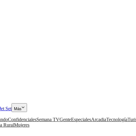
Jet Set
Más
ndo
Confidenciales
Semana TV
Gente
Especiales
Arcadia
Tecnología
Tur
a Rural
Mujeres