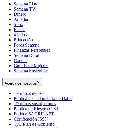
Semana Play
Semana TV
Dinero
Arcadia
Soho
Opens
Fucsia
in
Opens
4 Patas
new
in
Educación
window
new
Foros Semana
window
Finanzas Personales
Semana Rural
Cocina
Círculo de Mujeres
Semana Sostenible
Acerca de nosotros
Términos de uso
Opens
Política de Tratamiento de Datos
in
Opens
Términos suscripciones
new
Opens
in
Política de Riesgos C/ST
window
in
Opens
new
Política SAGRILAFT
Opens
new
in
window
Certificación ISSN
Opens
in
window
new
TyC Plan de Gobierno
in
new
Opens
window