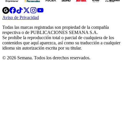
Opens
Opens
Opens
Opens
Opens
in
in
in
in
in
Aviso de Privacidad
Opens
new
new
new
new
new
in
window
window
window
window
window
Todas las marcas registradas son propiedad de la compañía
new
respectiva o de PUBLICACIONES SEMANA S.A.
window
Se prohíbe la reproducción total o parcial de cualquiera de los
contenidos que aquí aparezca, así como su traducción a cualquier
idioma sin autorización escrita por su titular.
© 2026 Semana. Todos los derechos reservados.