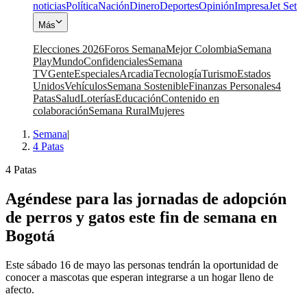
noticias
Política
Nación
Dinero
Deportes
Opinión
Impresa
Jet Set
Más
Elecciones 2026
Foros Semana
Mejor Colombia
Semana
Play
Mundo
Confidenciales
Semana
TV
Gente
Especiales
Arcadia
Tecnología
Turismo
Estados
Unidos
Vehículos
Semana Sostenible
Finanzas Personales
4
Patas
Salud
Loterías
Educación
Contenido en
colaboración
Semana Rural
Mujeres
Semana
|
4 Patas
4 Patas
Agéndese para las jornadas de adopción
de perros y gatos este fin de semana en
Bogotá
Este sábado 16 de mayo las personas tendrán la oportunidad de
conocer a mascotas que esperan integrarse a un hogar lleno de
afecto.