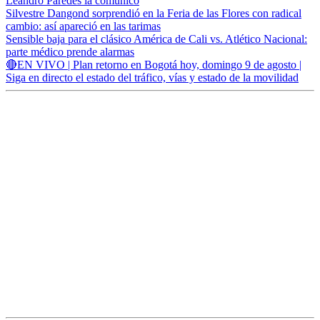
Leandro Paredes la comunicó
Silvestre Dangond sorprendió en la Feria de las Flores con radical
cambio: así apareció en las tarimas
Sensible baja para el clásico América de Cali vs. Atlético Nacional:
parte médico prende alarmas
🔴EN VIVO | Plan retorno en Bogotá hoy, domingo 9 de agosto |
Siga en directo el estado del tráfico, vías y estado de la movilidad