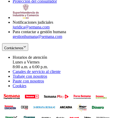
Protección del consumidor
new
window
in
Opens
window
new
in
window
new
window
Notificaciones judiciales
juridica@semana.com
Para contactar a gestión humana
gestionhumana@semana.com
Contáctenos
Horarios de atención
Lunes a Viernes
8:00 a.m. a 6:00 p.m.
Canales de servicio al cliente
Trabaje con nosotros
Paute con nosotros
Cookies